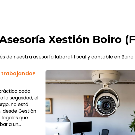
 Asesoría Xestión Boiro (
és de nuestra asesoría laboral, fiscal y contable en Boiro
 trabajando?
 práctica cada
 la seguridad, el
argo, no está
n, desde Gestión
s legales que
abar a un
e de factores,