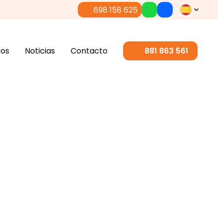
698 158 625
ros
Noticias
Contacto
881 863 561