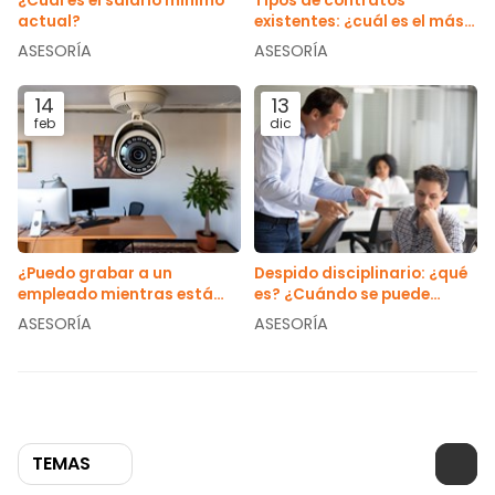
¿Cuál es el salario mínimo
Tipos de contratos
actual?
existentes: ¿cuál es el más
utilizado?
ASESORÍA
ASESORÍA
14
13
feb
dic
¿Puedo grabar a un
Despido disciplinario: ¿qué
empleado mientras está
es? ¿Cuándo se puede
trabajando?
aplicar?
ASESORÍA
ASESORÍA
TEMAS